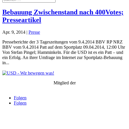
Bebauung Zwischenstand nach 400Votes;
Presseartikel
Apr. 9, 2014
|
Presse
Presseberichte der 3 Tageszeitungen vom 9.4.2014 BBV RP NRZ
BBV vom 9.4.2014 Patt auf dem Sportplatz 09.04.2014, 12:00 Uhr
Von Stefan Pingel; Hamminkeln. Für die USD ist es ein Patt – und
ein Erfolg. An ihrer Umfrage im Internet zur Sportplatz-Bebauung
in...
Mitglied der
Unabhängige Wählergemeinschaften im Kreis Wesel
Folgen
Folgen
© 2025 Unabhängige Soziale Demokraten Hamminkeln
Kontakt
|
Impressum
|
Datenschutzerklärung