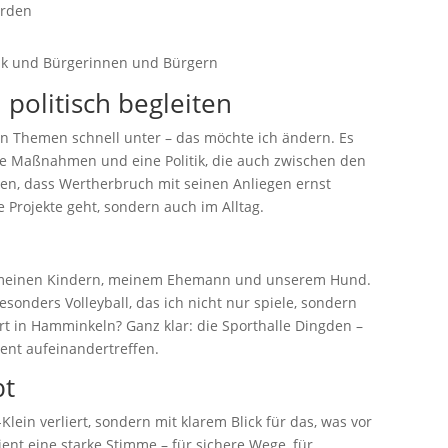
erden
tik und Bürgerinnen und Bürgern
politisch begleiten
en Themen schnell unter – das möchte ich ändern. Es
te Maßnahmen und eine Politik, die auch zwischen den
gen, dass Wertherbruch mit seinen Anliegen ernst
Projekte geht, sondern auch im Alltag.
 – meinen Kindern, meinem Ehemann und unserem Hund.
sonders Volleyball, das ich nicht nur spiele, sondern
ort in Hamminkeln? Ganz klar: die Sporthalle Dingden –
nt aufeinandertreffen.
bt
-Klein verliert, sondern mit klarem Blick für das, was vor
ient eine starke Stimme – für sichere Wege, für