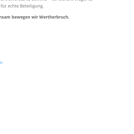
ür echte Beteiligung.
insam bewegen wir Wertherbruch.
Mitglied der
Unabhängige Wählergemeinschaften im Kreis
Wesel