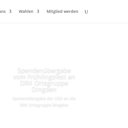
uns
Wahlen
Mitglied werden
Spendenübergabe
vom Frühlingsfest an
DRK Ortsgruppe
Dingden
Spenenübergabe der USD an die
DRK Ortsgruppe Dingden
Lesen Sie mehr