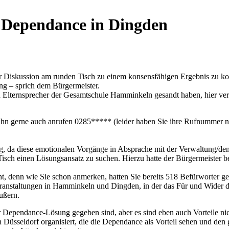
Dependance in Dingden
 Diskussion am runden Tisch zu einem konsensfähigen Ergebnis zu ko
ng – sprich dem Bürgermeister.
 Elternsprecher der Gesamtschule Hamminkeln gesandt haben, hier ver
ihn gerne auch anrufen 0285***** (leider haben Sie ihre Rufnummer n
g, da diese emotionalen Vorgänge in Absprache mit der Verwaltung/dem 
sch einen Lösungsansatz zu suchen. Hierzu hatte der Bürgermeister ber
ht, denn wie Sie schon anmerken, hatten Sie bereits 518 Befürworter 
eranstaltungen in Hamminkeln und Dingden, in der das Für und Wider di
ußern.
er Dependance-Lösung gegeben sind, aber es sind eben auch Vorteile ni
n Düsseldorf organisiert, die die Dependance als Vorteil sehen und de