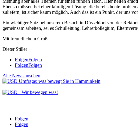
Meinung aber alles Themen für einen runden Tisch. Hier helfen emoti
Ebenso müssen bei einer künftigen Lösung, die bereits heute proble
zuliefern, ist sicher kaum möglich. Auch das ist ein Punkt, der uns 
Ein wichtiger Satz bei unserem Besuch in Düsseldorf von der Rektori
gemeinsam arbeiten, sei es Schulleitung, Lehrerkollegium, Elternvertret
Mit freundlichem Gruß
Dieter Stiller
Folgen
Folgen
Folgen
Folgen
Alle News ansehen
Folgen
Folgen
© 2025 Unabhängige Soziale Demokraten Hamminkeln