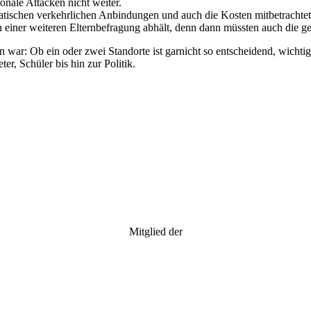
onale Attacken nicht weiter.
matischen verkehrlichen Anbindungen und auch die Kosten mitbetrachte
von einer weiteren Elternbefragung abhält, denn dann müssten auch die 
n war: Ob ein oder zwei Standorte ist garnicht so entscheidend, wichti
er, Schüler bis hin zur Politik.
Mitglied der
Unabhängige Wählergemeinschaften im Kreis Wesel