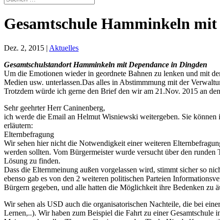
Gesamtschule Hamminkeln mit 
Dez. 2, 2015
|
Aktuelles
Gesamtschulstandort Hamminkeln mit Dependance in Dingden
Um die Emotionen wieder in geordnete Bahnen zu lenken und mit der
Medien usw. unterlassen.Das alles in Abstimmmung mit der Verwaltu
Trotzdem würde ich gerne den Brief den wir am 21.Nov. 2015 an den
Sehr geehrter Herr Caninenberg,
ich werde die Email an Helmut Wisniewski weitergeben. Sie können 
erläutern:
Elternbefragung
Wir sehen hier nicht die Notwendigkeit einer weiteren Elternbefragun
werden sollten. Vom Bürgermeister wurde versucht über den runden Ti
Lösung zu finden.
Dass die Elternmeinung außen vorgelassen wird, stimmt sicher so nic
ebenso gab es von den 2 weiteren politischen Parteien Informationsv
Bürgern gegeben, und alle hatten die Möglichkeit ihre Bedenken zu ä
Wir sehen als USD auch die organisatorischen Nachteile, die bei ein
Lernen,..). Wir haben zum Beispiel die Fahrt zu einer Gesamtschule i