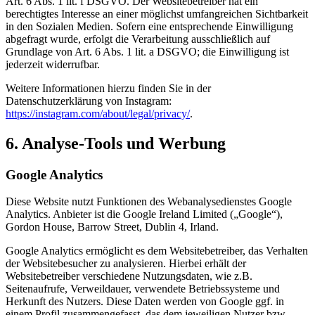
Art. 6 Abs. 1 lit. f DSGVO. Der Websitebetreiber hat ein
berechtigtes Interesse an einer möglichst umfangreichen Sichtbarkeit
in den Sozialen Medien. Sofern eine entsprechende Einwilligung
abgefragt wurde, erfolgt die Verarbeitung ausschließlich auf
Grundlage von Art. 6 Abs. 1 lit. a DSGVO; die Einwilligung ist
jederzeit widerrufbar.
Weitere Informationen hierzu finden Sie in der
Datenschutzerklärung von Instagram:
https://instagram.com/about/legal/privacy/
.
6. Analyse-Tools und Werbung
Google Analytics
Diese Website nutzt Funktionen des Webanalysedienstes Google
Analytics. Anbieter ist die Google Ireland Limited („Google“),
Gordon House, Barrow Street, Dublin 4, Irland.
Google Analytics ermöglicht es dem Websitebetreiber, das Verhalten
der Websitebesucher zu analysieren. Hierbei erhält der
Websitebetreiber verschiedene Nutzungsdaten, wie z.B.
Seitenaufrufe, Verweildauer, verwendete Betriebssysteme und
Herkunft des Nutzers. Diese Daten werden von Google ggf. in
einem Profil zusammengefasst, das dem jeweiligen Nutzer bzw.