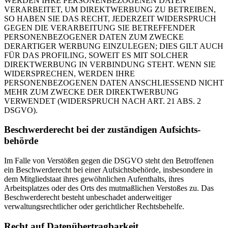
WERDEN IHRE PERSONENBEZOGENEN DATEN
VERARBEITET, UM DIREKTWERBUNG ZU BETREIBEN,
SO HABEN SIE DAS RECHT, JEDERZEIT WIDERSPRUCH
GEGEN DIE VERARBEITUNG SIE BETREFFENDER
PERSONENBEZOGENER DATEN ZUM ZWECKE
DERARTIGER WERBUNG EINZULEGEN; DIES GILT AUCH
FÜR DAS PROFILING, SOWEIT ES MIT SOLCHER
DIREKTWERBUNG IN VERBINDUNG STEHT. WENN SIE
WIDERSPRECHEN, WERDEN IHRE
PERSONENBEZOGENEN DATEN ANSCHLIESSEND NICHT
MEHR ZUM ZWECKE DER DIREKTWERBUNG
VERWENDET (WIDERSPRUCH NACH ART. 21 ABS. 2
DSGVO).
Beschwerde­recht bei der zuständigen Aufsichts­
behörde
Im Falle von Verstößen gegen die DSGVO steht den Betroffenen
ein Beschwerderecht bei einer Aufsichtsbehörde, insbesondere in
dem Mitgliedstaat ihres gewöhnlichen Aufenthalts, ihres
Arbeitsplatzes oder des Orts des mutmaßlichen Verstoßes zu. Das
Beschwerderecht besteht unbeschadet anderweitiger
verwaltungsrechtlicher oder gerichtlicher Rechtsbehelfe.
Recht auf Daten­übertrag­barkeit