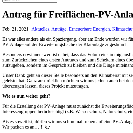
Antrag für Freiflächen-PV-Anla
Feb. 21, 2021
|
Aktuelles
,
Anträge
,
Erneuerbare Energien, Klimaschu
Es war alles andere als ein Spaziergang, aber am Ende wurden wir fü
PV-Anlage auf der Erweiterungsfläche der Kläranlage zugestimmt.
Besonders erwähnenswert ist dabei, dass das Votum einstimmig ausfiel
zum Zurückziehen eines ersten Antrages und zum Scheitern eines übera
aufzugeben, sondern im Gespräch zu bleiben und die Dinge miteinande
Unser Dank geht an dieser Stelle besonders an den Klimabeirat mit s
geleistet hat. Ganz ausdrücklich möchten wir uns jedoch auch bei d
überzeugen lassen, dieses Projekt mitzutragen.
Wie es nun weiter geht?
Für die Erstellung der PV-Anlage muss zunächst die Erweiterungsf
Interessengruppen berücksichtigt (z.B. Wasserschutz, Naturschutz, e
Bis es soweit ist, dürfen wir uns schon mal freuen auf eine PV-Anlag
Wir packen es an…!!! 🙂